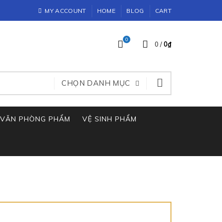
MY ACCOUNT
HOME
BLOG
CART
0
0
/
0
₫
CHỌN DANH MỤC
VĂN PHÒNG PHẨM
VỆ SINH PHẨM