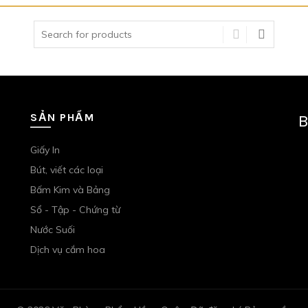
Tìm
kiếm:
SẢN PHẨM
B
Giấy In
Bút, viết các loại
Bấm Kim và Bảng
Sổ - Tập - Chứng từ
Nước Suối
Dịch vụ cắm hoa