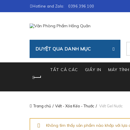
Hotline and Zalo:
0396 396 100
T
DUYỆT QUA DANH MỤC
ki
TẤT CẢ CÁC
GIẤY IN
MÁY TÍNH 
Trang chủ
Viết - Xóa Kéo - Thước
Viết Gel Nước
Không tìm thấy sản phẩm nào khớp với lựa 