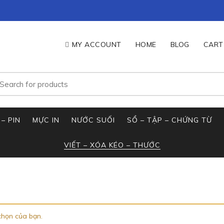
MY ACCOUNT
HOME
BLOG
CART
ìm
ếm:
– PIN
MỰC IN
NƯỚC SUỐI
SỔ – TẬP – CHỨNG TỪ
VIẾT – XÓA KÉO – THƯỚC
chọn của bạn.