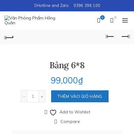
Hotline and Zalo:
0396 396 100
0
0
Bảng 6*8
99,000
₫
Số lượng
THÊM VÀO GIỎ HÀNG
Add to Wishlist
Compare