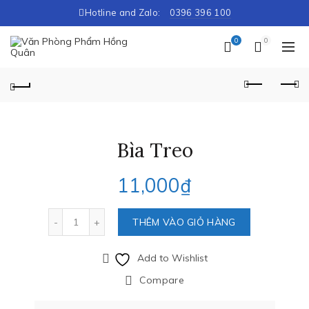
Hotline and Zalo:
0396 396 100
0
0
Bìa Treo
11,000
₫
Số lượng
THÊM VÀO GIỎ HÀNG
Add to Wishlist
Compare