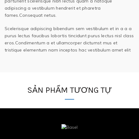
parturient scelerisque nibh lectus quam a natoque
adipiscing a vestibulum hendrerit et pharetra
fames.Consequat netus.
Scelerisque adipiscing bibendum sem vestibulum et in a a a
purus lectus faucibus lobortis tincidunt purus lectus nisl class
eros.Condimentum a et ullamcorper dictumst mus et
tristique elementum nam inceptos hac vestibulum amet elit
SẢN PHẨM TƯƠNG TỰ