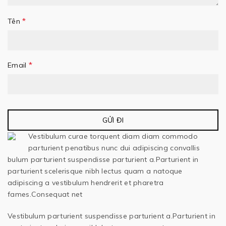
*
Tên
*
Email
Vestibulum curae torquent diam diam commodo
parturient penatibus nunc dui adipiscing convallis
bulum parturient suspendisse parturient a.Parturient in
parturient scelerisque nibh lectus quam a natoque
adipiscing a vestibulum hendrerit et pharetra
fames.Consequat net
Vestibulum parturient suspendisse parturient a.Parturient in