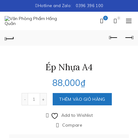
Hotline and Zalo:
0396 396 100
0
0
Ép Nhựa A4
88,000
₫
Số lượng
THÊM VÀO GIỎ HÀNG
Add to Wishlist
Compare