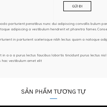
 parturient penatibus nunc dui adipiscing convallis bulum partu
atoque adipiscing a vestibulum hendrerit et pharetra fames.Cons
turient in parturient scelerisque nibh lectus quam a natoque adip
in a a a purus lectus faucibus lobortis tincidunt purus lectus ni
 hac vestibulum amet elit
SẢN PHẨM TƯƠNG TỰ