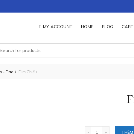
MY ACCOUNT
HOME
BLOG
CART
ìm
ếm:
o - Dao
Film Chiếu
F
Số lượng
THÊM