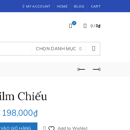
MY ACCOUNT
HOME
BLOG
CART
0
0
/
0
₫
CHỌN DANH MỤC
ilm Chiếu
198,000
₫
 VÀO GIỎ HÀNG
Add to Wishlist