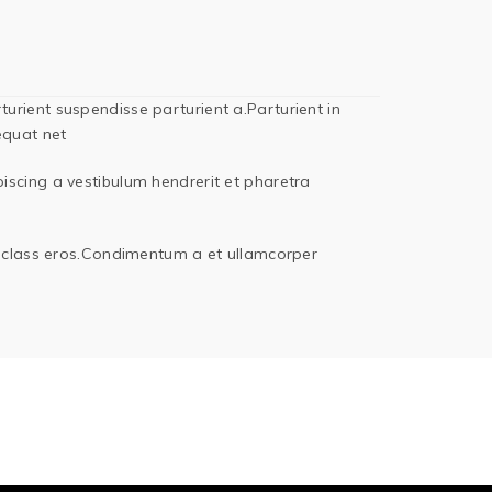
rient suspendisse parturient a.Parturient in
equat net
iscing a vestibulum hendrerit et pharetra
sl class eros.Condimentum a et ullamcorper