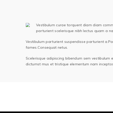
Vestibulum curae torquent diam diam commodo
parturient scelerisque nibh lectus quam a n
Vestibulum parturient suspendisse parturient a.Par
fames.Consequat netus.
Scelerisque adipiscing bibendum sem vestibulum et 
dictumst mus et tristique elementum nam inceptos