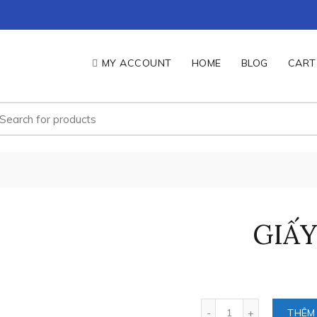
MY ACCOUNT
HOME
BLOG
CART
ìm
ếm:
GIẤY
Số lượng
THÊM