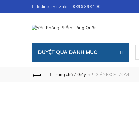
Hotline and Zalo:
0396 396 100
T
DUYỆT QUA DANH MỤC
ki
Trang chủ
Giấy In
GIẤY EXCEL 70A4