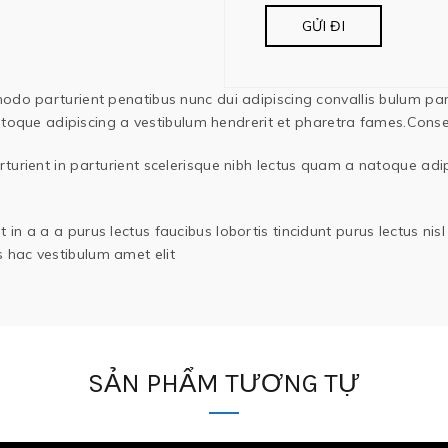
 parturient penatibus nunc dui adipiscing convallis bulum partu
atoque adipiscing a vestibulum hendrerit et pharetra fames.Cons
turient in parturient scelerisque nibh lectus quam a natoque adip
in a a a purus lectus faucibus lobortis tincidunt purus lectus ni
 hac vestibulum amet elit
SẢN PHẨM TƯƠNG TỰ