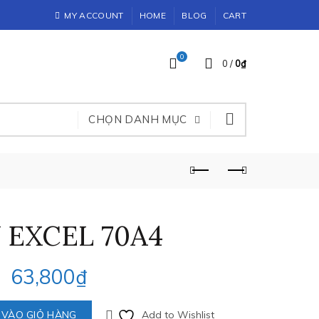
MY ACCOUNT
HOME
BLOG
CART
0
0
/
0
₫
CHỌN DANH MỤC
 EXCEL 70A4
63,800
₫
 VÀO GIỎ HÀNG
Add to Wishlist