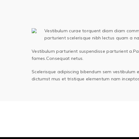
Vestibulum curae torquent diam diam commodo
parturient scelerisque nibh lectus quam a n
Vestibulum parturient suspendisse parturient a.Par
fames.Consequat netus.
Scelerisque adipiscing bibendum sem vestibulum et 
dictumst mus et tristique elementum nam inceptos