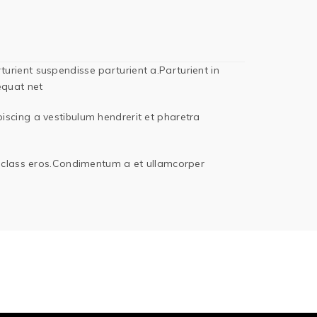
rient suspendisse parturient a.Parturient in
equat net
iscing a vestibulum hendrerit et pharetra
sl class eros.Condimentum a et ullamcorper