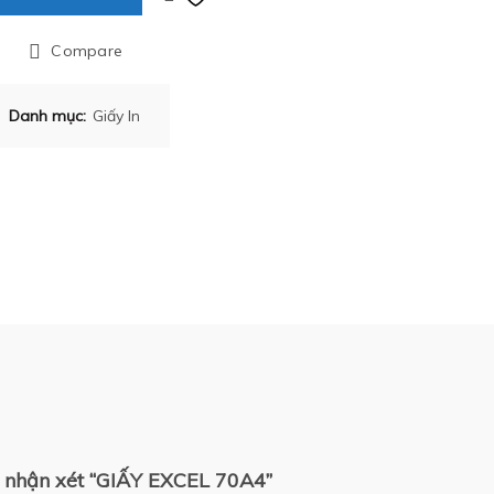
Compare
Danh mục:
Giấy In
n nhận xét “GIẤY EXCEL 70A4”