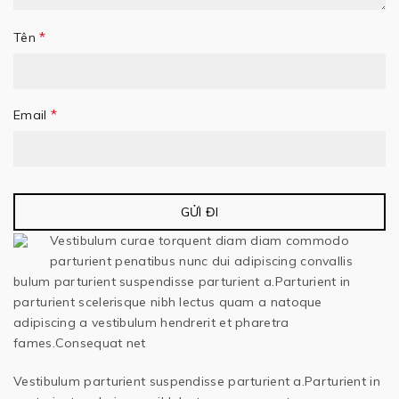
*
Tên
*
Email
Vestibulum curae torquent diam diam commodo
parturient penatibus nunc dui adipiscing convallis
bulum parturient suspendisse parturient a.Parturient in
parturient scelerisque nibh lectus quam a natoque
adipiscing a vestibulum hendrerit et pharetra
fames.Consequat net
Vestibulum parturient suspendisse parturient a.Parturient in