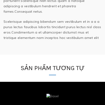
parturient scelerisque nibh lectus quam a natoque
adipiscing a vestibulum hendrerit et pharetra
fames.Consequat netus.
Scelerisque adipiscing bibendum sem vestibulum et in a a a
purus lectus faucibus lobortis tincidunt purus lectus nisl class
eros.Condimentum a et ullamcorper dictumst mus et
tristique elementum nam inceptos hac vestibulum amet elit
SẢN PHẨM TƯƠNG TỰ