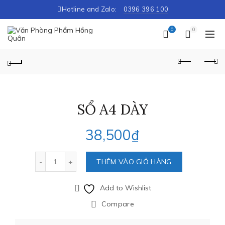
Hotline and Zalo:
0396 396 100
0
0
SỔ A4 DÀY
38,500
₫
Số lượng
THÊM VÀO GIỎ HÀNG
Add to Wishlist
Compare