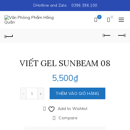
Hotline and Zalo:
0396 396 100
0
0
VIẾT GEL SUNBEAM 08
5,500
₫
Số lượng
THÊM VÀO GIỎ HÀNG
Add to Wishlist
Compare