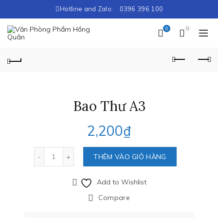
Hotline and Zalo:
0396 396 100
0
0
Bao Thư A3
2,200
₫
Số lượng
THÊM VÀO GIỎ HÀNG
Add to Wishlist
Compare