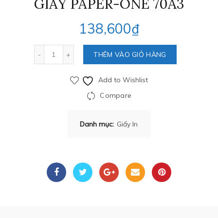
GIẤY PAPER-ONE 70A3
138,600
₫
Số lượng
THÊM VÀO GIỎ HÀNG
Add to Wishlist
Compare
Danh mục:
Giấy In