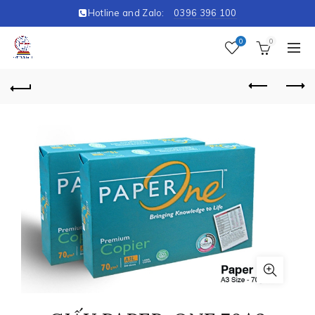
Hotline and Zalo:
0396 396 100
0
0