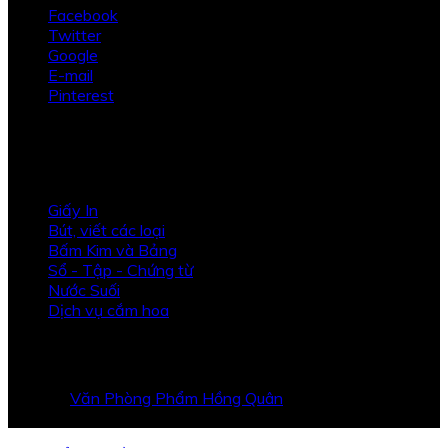
Facebook
Twitter
Google
E-mail
Pinterest
Sản Phẩm
Giấy In
Bút, viết các loại
Bấm Kim và Bảng
Sổ - Tập - Chứng từ
Nước Suối
Dịch vụ cắm hoa
Bảng Báo Giá
© 2026
Văn Phòng Phẩm Hồng Quân
. Đã đăng ký Bản
quyền