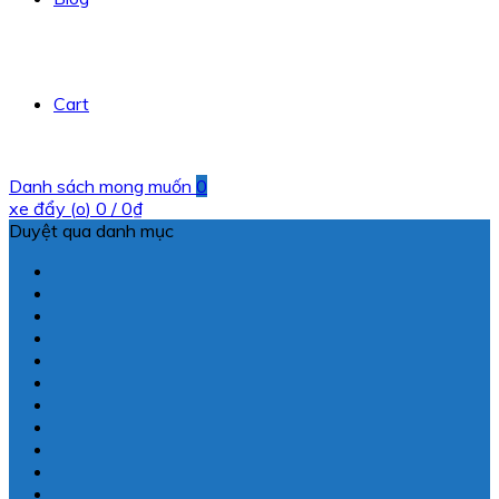
Cart
Danh sách mong muốn
0
xe đẩy (
o
)
0
/
0
₫
Duyệt qua danh mục