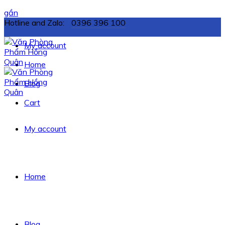
gần
Hotline and Zalo:
0396 396 100
My account
Home
Blog
Cart
My account
Home
Blog