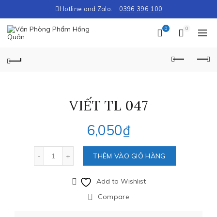
Hotline and Zalo:
0396 396 100
0
0
VIẾT TL 047
6,050
₫
Số lượng
THÊM VÀO GIỎ HÀNG
Add to Wishlist
Compare