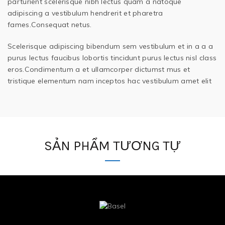
parturient scelerisque nibh lectus quam a natoque
adipiscing a vestibulum hendrerit et pharetra
fames.Consequat netus.
Scelerisque adipiscing bibendum sem vestibulum et in a a a
purus lectus faucibus lobortis tincidunt purus lectus nisl class
eros.Condimentum a et ullamcorper dictumst mus et
tristique elementum nam inceptos hac vestibulum amet elit
SẢN PHẨM TƯƠNG TỰ