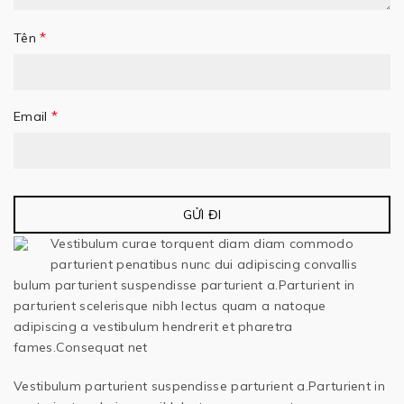
*
Tên
*
Email
Vestibulum curae torquent diam diam commodo
parturient penatibus nunc dui adipiscing convallis
bulum parturient suspendisse parturient a.Parturient in
parturient scelerisque nibh lectus quam a natoque
adipiscing a vestibulum hendrerit et pharetra
fames.Consequat net
Vestibulum parturient suspendisse parturient a.Parturient in